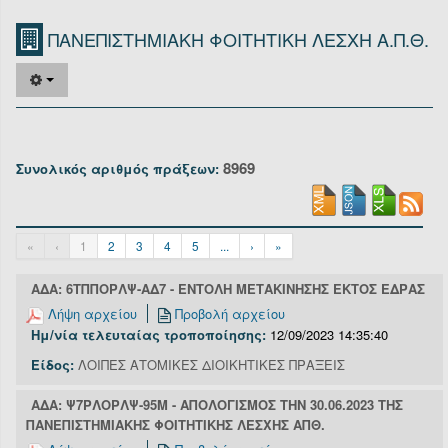
Οργανόγραμμα
ΠΑΝΕΠΙΣΤΗΜΙΑΚΗ ΦΟΙΤΗΤΙΚΗ ΛΕΣΧΗ Α.Π.Θ.
Υπηρεσίες
Επικοινωνία/Υποστήριξη
Είσοδος
8969
Συνολικός αριθμός πράξεων:
«
‹
1
2
3
4
5
...
›
»
ΑΔΑ: 6ΤΠΠΟΡΛΨ-ΑΔ7 - ΕΝΤΟΛΗ ΜΕΤΑΚΙΝΗΣΗΣ ΕΚΤΟΣ ΕΔΡΑΣ
Λήψη αρχείου
Προβολή αρχείου
Ημ/νία τελευταίας τροποποίησης:
12/09/2023 14:35:40
Είδος:
ΛΟΙΠΕΣ ΑΤΟΜΙΚΕΣ ΔΙΟΙΚΗΤΙΚΕΣ ΠΡΑΞΕΙΣ
ΑΔΑ: Ψ7ΡΛΟΡΛΨ-95Μ - ΑΠΟΛΟΓΙΣΜΟΣ ΤΗΝ 30.06.2023 ΤΗΣ
ΠΑΝΕΠΙΣΤΗΜΙΑΚΗΣ ΦΟΙΤΗΤΙΚΗΣ ΛΕΣΧΗΣ ΑΠΘ.