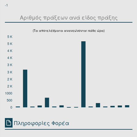
-1
Αριθμός πράξεων ανά είδος πράξης
(Τα αποτελέσματα ανανεώνονται κάθε ώρα)
5 K
5 K
4 K
4 K
3 K
3 K
2 K
2 K
1000
500
0
Πληροφορίες Φορέα