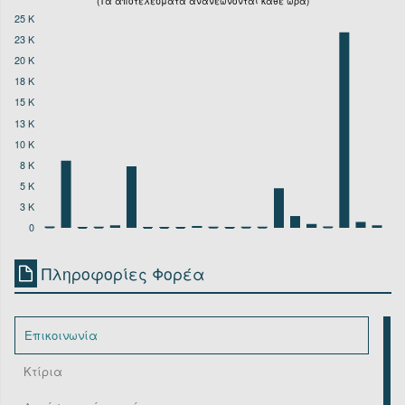
(Τα αποτελέσματα ανανεώνονται κάθε ώρα)
25 K
23 K
20 K
18 K
15 K
13 K
10 K
8 K
5 K
3 K
0
Πληροφορίες Φορέα
Επικοινωνία
Κτίρια