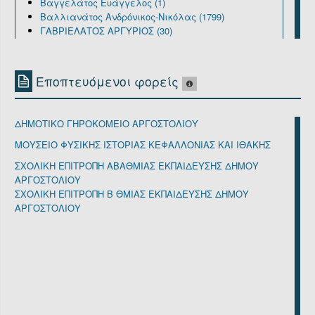
Βαγγελάτος Ευάγγελος (1)
Βαλλιανάτος Ανδρόνικος-Νικόλας (1799)
ΓΑΒΡΙΕΛΑΤΟΣ ΑΡΓΥΡΙΟΣ (30)
ΓΑΒΡΙΕΛΑΤΟΥ ΑΣΗΜΙΝΑ (14)
Γελάρδος Λεωνίδας (1)
ΔΕΛΑΚΑΣ ΠΑΝΑΓΗΣ (1)
Εποπτευόμενοι φορείς
ΖΑΠΑΝΤΗ ΑΛΕΞΙΑ (3)
Καλλιβωκάς Θεόδωρος (1)
ΚΑΛΛΙΓΑ ΓΕΡΑΣΙΜΙΝΑ (1)
ΔΗΜΟΤΙΚΟ ΓΗΡΟΚΟΜΕΙΟ ΑΡΓΟΣΤΟΛΙΟΥ
ΚΑΡΛΗΣ ΔΙΟΝΥΣΙΟΣ (1)
ΚΟΥΡΚΟΥΜΕΛΗΣ ΝΙΚΟΛΑΟΣ (2)
ΜΟΥΣΕΙΟ ΦΥΣΙΚΗΣ ΙΣΤΟΡΙΑΣ ΚΕΦΑΛΛΟΝΙΑΣ ΚΑΙ ΙΘΑΚΗΣ
ΚΟΥΣΤΟΥΜΠΑΡΔΗ ΣΟΦΙΑ (156)
ΣΧΟΛΙΚΗ ΕΠΙΤΡΟΠΗ ΑΒΑΘΜΙΑΣ ΕΚΠΑΙΔΕΥΣΗΣ ΔΗΜΟΥ
ΚΩΝΣΤΑΝΤΑΚΗΣ ΑΓΓΕΛΟΣ (30)
ΑΡΓΟΣΤΟΛΙΟΥ
ΚΩΝΣΤΑΝΤΑΤΟΣ ΔΙΟΝΥΣΙΟΣ (1)
ΣΧΟΛΙΚΗ ΕΠΙΤΡΟΠΗ Β ΘΜΙΑΣ ΕΚΠΑΙΔΕΥΣΗΣ ΔΗΜΟΥ
ΛΟΡΕΝΤΖΑΤΟΥ ΕΛΒΙΡΑ (1)
ΑΡΓΟΣΤΟΛΙΟΥ
Λυκούδης Ιωάννης (16)
Μαρινάκης Ευάγγελος (1)
Μαρκόπουλος Κωνταντίνος (1)
Μαρούλη Κωνσταντίνα (29)
ΜΑΤΡΑΓΚΟΣ ΚΩΝΣΤΑΝΤΙΝΟΣ (5)
Μαφρέδας Μιχαήλ (4)
ΜΙΝΕΤΟΣ ΔΙΟΝΥΣΙΟΣ (3)
Μιχαλάτος Σπυρίδων (1)