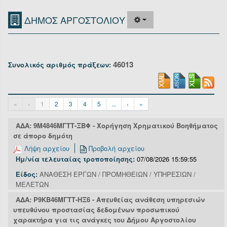
Οργανόγραμμα
ΔΗΜΟΣ ΑΡΓΟΣΤΟΛΙΟΥ
Υπηρεσίες
Επικοινωνία/Υποστήριξη
46013
Συνολικός αριθμός πράξεων:
Είσοδος
«
‹
1
2
3
4
5
...
›
»
ΑΔΑ: 9Μ4846ΜΓΤΤ-ΞΒΦ - Χορήγηση Χρηματικού Βοηθήματος
σε άπορο δημότη
Λήψη αρχείου
Προβολή αρχείου
Ημ/νία τελευταίας τροποποίησης:
07/08/2026 15:59:55
Είδος:
ΑΝΑΘΕΣΗ ΕΡΓΩΝ / ΠΡΟΜΗΘΕΙΩΝ / ΥΠΗΡΕΣΙΩΝ /
ΜΕΛΕΤΩΝ
ΑΔΑ: Ρ9ΚΒ46ΜΓΤΤ-ΗΞ6 - Απευθείας ανάθεση υπηρεσιών
υπευθύνου προστασίας δεδομένων προσωπικού
χαρακτήρα για τις ανάγκες του Δήμου Αργοστολίου