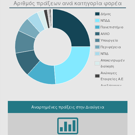
Αριθμός πράξεων ανά κατηγορία φορέα
Δήμος
ΝΠΔΔ
Πανεπιστήμιο
ΑΛΛΟ
Υπουργείο
Περιφέρεια
ΝΠΙΔ
Αποκεντρωμένη
διοίκηση
Ανώνυμες
Εταιρείες Α.Ε
Ανεξάρτητες
Αρχές
Νοσοκομείο
ΔΕΥΑ
Αναρτημένες πράξεις στην Διαύγεια
Δικαστήριο
Φορείς
Υπόχρεοι
ΚΗΜΔΗΣ εκτός