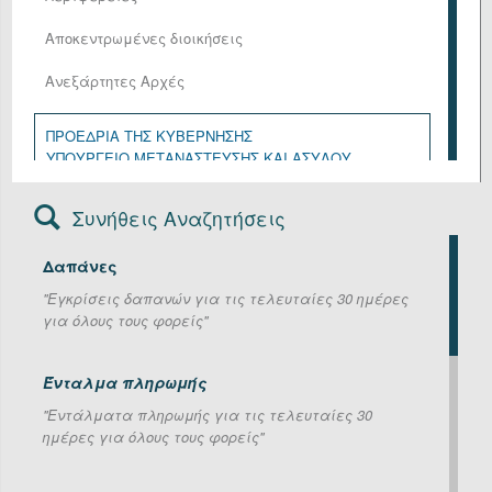
Αποκεντρωμένες διοικήσεις
Ανεξάρτητες Αρχές
ΠΡΟΕΔΡΙΑ ΤΗΣ ΚΥΒΕΡΝΗΣΗΣ
ΥΠΟΥΡΓΕΙΟ ΜΕΤΑΝΑΣΤΕΥΣΗΣ ΚΑΙ ΑΣΥΛΟΥ
ΥΠΟΥΡΓΕΙΟ ΑΓΡΟΤΙΚΗΣ ΑΝΑΠΤΥΞΗΣ ΚΑΙ ΤΡΟΦΙΜΩΝ
ΥΠΟΥΡΓΕΙΟ ΑΝΑΠΤΥΞΗΣ
Συνήθεις Αναζητήσεις
ΥΠΟΥΡΓΕΙΟ ΔΙΚΑΙΟΣΥΝΗΣ
ΥΠΟΥΡΓΕΙΟ ΕΘΝΙΚΗΣ ΑΜΥΝΑΣ
Δαπάνες
ΥΠΟΥΡΓΕΙΟ ΕΞΩΤΕΡΙΚΩΝ
ΥΠΟΥΡΓΕΙΟ ΕΡΓΑΣΙΑΣ ΚΑΙ ΚΟΙΝΩΝΙΚΗΣ ΑΣΦΑΛΙΣΗΣ
''Εγκρίσεις δαπανών για τις τελευταίες 30 ημέρες
ΥΠΟΥΡΓΕΙΟ ΕΣΩΤΕΡΙΚΩΝ
για όλους τους φορείς''
ΥΠΟΥΡΓΕΙΟ ΚΛΙΜΑΤΙΚΗΣ ΚΡΙΣΗΣ ΚΑΙ ΠΟΛΙΤΙΚΗΣ
ΠΡΟΣΤΑΣΙΑΣ
ΥΠΟΥΡΓΕΙΟ ΚΟΙΝΩΝΙΚΗΣ ΣΥΝΟΧΗΣ ΚΑΙ
Ένταλμα πληρωμής
ΟΙΚΟΓΕΝΕΙΑΣ
''Εντάλματα πληρωμής για τις τελευταίες 30
ΥΠΟΥΡΓΕΙΟ ΝΑΥΤΙΛΙΑΣ ΚΑΙ ΝΗΣΙΩΤΙΚΗΣ ΠΟΛΙΤΙΚΗΣ
ημέρες για όλους τους φορείς''
ΥΠΟΥΡΓΕΙΟ ΟΙΚΟΝΟΜΙΚΩΝ
ΥΠΟΥΡΓΕΙΟ ΠΑΙΔΕΙΑΣ, ΘΡΗΣΚΕΥΜΑΤΩΝ ΚΑΙ
ΑΘΛΗΤΙΣΜΟΥ