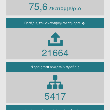
75,6
Ν. 3861/10
εκατομμύρια
Ιδρύματα
Περιφέρεια
(Παλαιά
κρατική)
Πράξεις που αναρτήθηκαν σήμερα
Μη
κερδοσκοπικές
εταιρείες
ΔΕΚΟ
21664
Γραφείο
πρωθυπουργού
Γενική
Κυβέρνηση
Φορείς που αναρτούν πράξεις
Γενική
Γραμματεία
Φορείς που
εμπίπτουν στο
άρθρο 10 Β’
5417
Ν.3861/2010