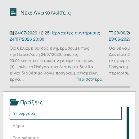
Οργανόγραμμα
Νέα Ανακοινώσεις
Υπηρεσίες
24/07/2026 12:25:
Εργασίες συντήρησης
29/06/2026 
Επικοινωνία/Υποστήριξη
24/07/2026 20:00
29/06/2026
Είσοδος
Θα θέλαμε να σας ενημερώσουμε πως
Θα θέλαμε να
την Παρασκευή 24/07/2026, από τις
Δευτέρα 29 Ιου
20:00 και για εκτιμώμενη διάρκεια τριών
εκτιμώμενη διά
(3) ωρών, το Πρόγραμμα Διαύγεια δεν θα
Πρόγραμμα Δια
είναι διαθέσιμο λόγω προγραμματισμένων
περιορισμένη λ
εργα...
Περισσότερα
Πράξεις
Υπουργεία
Δήμοι
Περιφέρειες