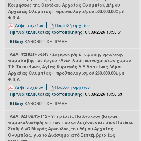
Κοιμήσεως της Θεοτόκου Αρχαίας Ολυμπίας Δήμου
Αρχαίας Ολυμπίας», προϋπολογισμού 500.000,00€ με
Φ.Π.Α.
Λήψη αρχείου
Προβολή αρχείου
Ημ/νία τελευταίας τροποποίησης:
07/08/2026 10:58:51
Είδος:
ΚΑΝΟΝΙΣΤΙΚΗ ΠΡΑΞΗ
ΑΔΑ: Ψ2Π8ΩΨ5-Ω49 - Συγκρότηση επιτροπής οριστικής
παραλαβής του έργου «Ανάπλαση κοινοχρήστων χώρων
Τ.Κ Τσιπιάνων, Αγίας Κυριακής Δ.Ε Λασιώνος Δήμου
Αρχαίας Ολυμπίας», προϋπολογισμού 260.000,00€ με
Φ.Π.Α.
Λήψη αρχείου
Προβολή αρχείου
Ημ/νία τελευταίας τροποποίησης:
07/08/2026 10:56:53
Είδος:
ΚΑΝΟΝΙΣΤΙΚΗ ΠΡΑΞΗ
ΑΔΑ: 9ΔΓ0ΩΨ5-Τ12 - Υπηρεσίες Παιδιάτρου (Ιατρική
παρακολούθηση νηπίων που φιλοξενούνται στον Παιδικό
Σταθμό «Ο Μικρός Αρκούδος, του Δήμου Αρχαίας
Ολυμπίας. για το Διάστημα από Σεπτέμβριο έως