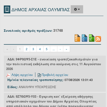
Οργανόγραμμα
ΔΗΜΟΣ ΑΡΧΑΙΑΣ ΟΛΥΜΠΙΑΣ
Υπηρεσίες
Επικοινωνία/Υποστήριξη
31748
Συνολικός αριθμός πράξεων:
Είσοδος
«
‹
1
2
3
4
5
...
›
»
ΑΔΑ: 9ΦΡ9ΩΨ5-Σ1Ε - ενοικίαση τραπεζοκαθισμάτών για
την πολιτιστική εκδήλωση στο κούμανη στις 11 Αυγούστου
2026
Λήψη αρχείου
Προβολή αρχείου
Ημ/νία τελευταίας τροποποίησης:
07/08/2026 13:01:43
Είδος:
ΑΝΑΛΗΨΗ ΥΠΟΧΡΕΩΣΗΣ
ΑΔΑ: 9Ζ7ΘΩΨ5-Υ03 - Έγκριση κατ’ εξαίρεση οδήγησης
υπηρεσιακών οχημάτων του Δήμου Αρχαίας Ολυμπίας
από υπάλληλο του Δήμου μας (μέσω προγράμματος