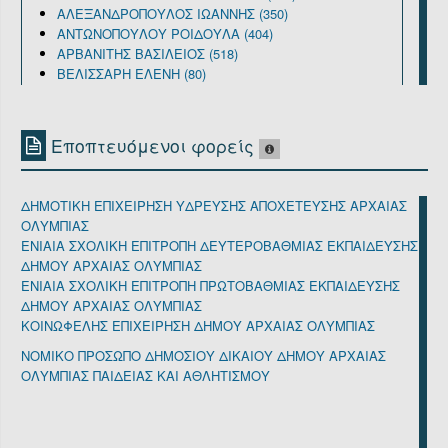
ΑΛΕΞΑΝΔΡΟΠΟΥΛΟΣ ΙΩΑΝΝΗΣ (350)
ΑΝΤΩΝΟΠΟΥΛΟΥ ΡΟΙΔΟΥΛΑ (404)
ΑΡΒΑΝΙΤΗΣ ΒΑΣΙΛΕΙΟΣ (518)
ΒΕΛΙΣΣΑΡΗ ΕΛΕΝΗ (80)
ΓΕΡΑΣΙΜΟΠΟΥΛΟΣ ΑΝΔΡΕΑΣ (8521)
ΓΕΩΡΓΑΚΟΠΟΥΛΟΣ ΓΕΩΡΓΙΟΣ (122)
ΓΕΩΡΓΙΟΠΟΥΛΟΣ ΓΕΩΡΓΙΟΣ (3012)
Εποπτευόμενοι φορείς
ΓΙΑΝΝΑΚΟΠΟΥΛΟΣ ΠΕΤΡΟΣ (281)
ΔΕΒΒΕΣ ΓΕΩΡΓΙΟΣ (2231)
ΔΗΜΟΠΟΥΛΟΣ ΜΙΛΤΙΑΔΗΣ (153)
ΔΗΜΟΤΙΚΗ ΕΠΙΧΕΙΡΗΣΗ ΥΔΡΕΥΣΗΣ ΑΠΟΧΕΤΕΥΣΗΣ ΑΡΧΑΙΑΣ
ΗΛΙΟΠΟΥΛΟΥ ΑΘΗΝΑ (59)
ΟΛΥΜΠΙΑΣ
ΚΑΡΑΝΙΚΟΛΟΣ ΓΕΩΡΓΙΟΣ (662)
ΕΝΙΑΙΑ ΣΧΟΛΙΚΗ ΕΠΙΤΡΟΠΗ ΔΕΥΤΕΡΟΒΑΘΜΙΑΣ ΕΚΠΑΙΔΕΥΣΗΣ
ΚΑΤΣΙΚΑΣ ΔΗΜΝΟΣΘΕΝΗΣ (18)
ΔΗΜΟΥ ΑΡΧΑΙΑΣ ΟΛΥΜΠΙΑΣ
ΚΟΤΖΑΣ ΕΥΘΥΜΙΟΣ (9594)
ΕΝΙΑΙΑ ΣΧΟΛΙΚΗ ΕΠΙΤΡΟΠΗ ΠΡΩΤΟΒΑΘΜΙΑΣ ΕΚΠΑΙΔΕΥΣΗΣ
ΚΡΕΖΟΣ ΓΕΩΡΓΙΟΣ (57)
ΔΗΜΟΥ ΑΡΧΑΙΑΣ ΟΛΥΜΠΙΑΣ
ΚΩΣΤΑΡΙΑΣ ΔΗΜΗΤΡΙΟΣ (205)
ΚΟΙΝΩΦΕΛΗΣ ΕΠΙΧΕΙΡΗΣΗ ΔΗΜΟΥ ΑΡΧΑΙΑΣ ΟΛΥΜΠΙΑΣ
ΚΩΣΤΑΡΙΑΣ ΦΩΤΙΟΣ (1)
ΛΙΝΑΡΔΟΣ ΓΕΩΡΓΙΟΣ (130)
ΝΟΜΙΚΟ ΠΡΟΣΩΠΟ ΔΗΜΟΣΙΟΥ ΔΙΚΑΙΟΥ ΔΗΜΟΥ ΑΡΧΑΙΑΣ
ΜΑΓΚΛΑΡΑΣ ΠΑΝΑΓΙΩΤΗΣ (1)
ΟΛΥΜΠΙΑΣ ΠΑΙΔΕΙΑΣ ΚΑΙ ΑΘΛΗΤΙΣΜΟΥ
ΜΠΕΛΤΣΟΣ ΑΘΑΝΑΣΙΟΣ (414)
ΠΑΝΑΓΙΩΤΟΠΟΥΛΟΣ ΑΡΙΣΤΕΙΔΗΣ (1352)
ΠΑΠΑΗΛΙΟΥ ΘΕΟΔΩΡΟΣ (1)