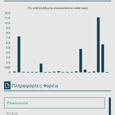
(Τα αποτελέσματα ανανεώνονται κάθε ώρα)
12 K
11 K
10 K
9 K
8 K
7 K
6 K
5 K
4 K
3 K
2 K
1000
0
Πληροφορίες Φορέα
Επικοινωνία
Κτίρια