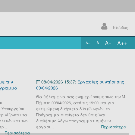
Είσοδος
A++
A+
A
A--
.
με την
08/04/2026 15:37:
Εργασίες συντήρησης
όγραμμα
09/04/2026
0
Θα θέλαμε να σας ενημερώσουμε πως την Μ.
Θ
υ
Πέμπτη 09/04/2026, από τις 19:00 και για
Π
 Υπουργείου
εκτιμώμενη διάρκεια δύο (2) ωρών, το
τ
ρινίζονται τα
Πρόγραμμα Διαύγεια δεν θα είναι
ω
ολιτών και των
διαθέσιμο λόγω προγραμματισμένων
μ
p...
εργασι...
Περισσότερα
Περισσότερα