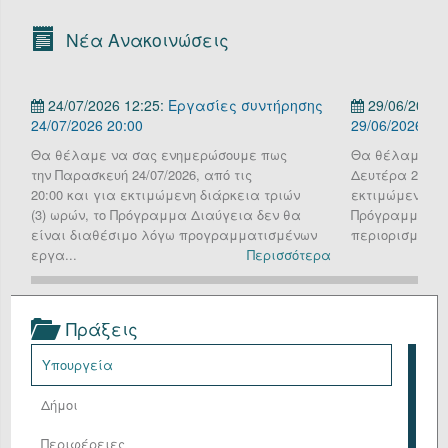
Οργανόγραμμα
Νέα Ανακοινώσεις
Υπηρεσίες
24/07/2026 12:25:
Εργασίες συντήρησης
29/06/2026 
Επικοινωνία/Υποστήριξη
24/07/2026 20:00
29/06/2026
Είσοδος
Θα θέλαμε να σας ενημερώσουμε πως
Θα θέλαμε να
την Παρασκευή 24/07/2026, από τις
Δευτέρα 29 Ιου
20:00 και για εκτιμώμενη διάρκεια τριών
εκτιμώμενη διά
(3) ωρών, το Πρόγραμμα Διαύγεια δεν θα
Πρόγραμμα Δια
είναι διαθέσιμο λόγω προγραμματισμένων
περιορισμένη λ
εργα...
Περισσότερα
Πράξεις
Υπουργεία
Δήμοι
Περιφέρειες