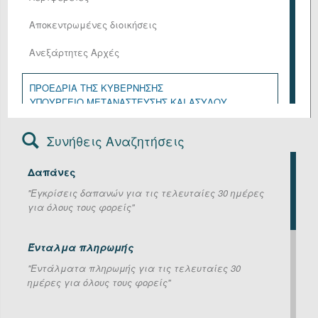
Αποκεντρωμένες διοικήσεις
Ανεξάρτητες Αρχές
ΠΡΟΕΔΡΙΑ ΤΗΣ ΚΥΒΕΡΝΗΣΗΣ
ΥΠΟΥΡΓΕΙΟ ΜΕΤΑΝΑΣΤΕΥΣΗΣ ΚΑΙ ΑΣΥΛΟΥ
ΥΠΟΥΡΓΕΙΟ ΑΓΡΟΤΙΚΗΣ ΑΝΑΠΤΥΞΗΣ ΚΑΙ ΤΡΟΦΙΜΩΝ
ΥΠΟΥΡΓΕΙΟ ΑΝΑΠΤΥΞΗΣ
Συνήθεις Αναζητήσεις
ΥΠΟΥΡΓΕΙΟ ΔΙΚΑΙΟΣΥΝΗΣ
ΥΠΟΥΡΓΕΙΟ ΕΘΝΙΚΗΣ ΑΜΥΝΑΣ
Δαπάνες
ΥΠΟΥΡΓΕΙΟ ΕΞΩΤΕΡΙΚΩΝ
ΥΠΟΥΡΓΕΙΟ ΕΡΓΑΣΙΑΣ ΚΑΙ ΚΟΙΝΩΝΙΚΗΣ ΑΣΦΑΛΙΣΗΣ
''Εγκρίσεις δαπανών για τις τελευταίες 30 ημέρες
ΥΠΟΥΡΓΕΙΟ ΕΣΩΤΕΡΙΚΩΝ
για όλους τους φορείς''
ΥΠΟΥΡΓΕΙΟ ΚΛΙΜΑΤΙΚΗΣ ΚΡΙΣΗΣ ΚΑΙ ΠΟΛΙΤΙΚΗΣ
ΠΡΟΣΤΑΣΙΑΣ
ΥΠΟΥΡΓΕΙΟ ΚΟΙΝΩΝΙΚΗΣ ΣΥΝΟΧΗΣ ΚΑΙ
Ένταλμα πληρωμής
ΟΙΚΟΓΕΝΕΙΑΣ
''Εντάλματα πληρωμής για τις τελευταίες 30
ΥΠΟΥΡΓΕΙΟ ΝΑΥΤΙΛΙΑΣ ΚΑΙ ΝΗΣΙΩΤΙΚΗΣ ΠΟΛΙΤΙΚΗΣ
ημέρες για όλους τους φορείς''
ΥΠΟΥΡΓΕΙΟ ΟΙΚΟΝΟΜΙΚΩΝ
ΥΠΟΥΡΓΕΙΟ ΠΑΙΔΕΙΑΣ, ΘΡΗΣΚΕΥΜΑΤΩΝ ΚΑΙ
ΑΘΛΗΤΙΣΜΟΥ