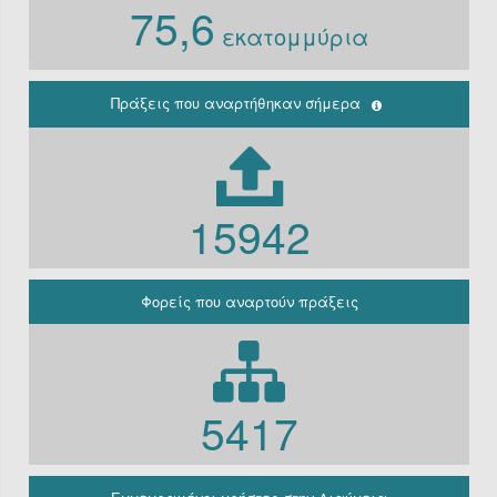
75,6
Ν. 3861/10
εκατομμύρια
Ιδρύματα
Περιφέρεια
(Παλαιά
κρατική)
Πράξεις που αναρτήθηκαν σήμερα
Μη
κερδοσκοπικές
εταιρείες
ΔΕΚΟ
15942
Γραφείο
πρωθυπουργού
Γενική
Κυβέρνηση
Φορείς που αναρτούν πράξεις
Γενική
Γραμματεία
Φορείς που
εμπίπτουν στο
άρθρο 10 Β’
5417
Ν.3861/2010