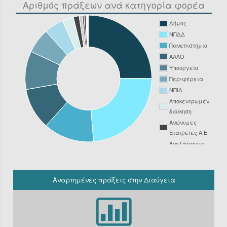
Αριθμός πράξεων ανά κατηγορία φορέα
Δήμος
ΝΠΔΔ
Πανεπιστήμιο
ΑΛΛΟ
Υπουργείο
Περιφέρεια
ΝΠΙΔ
Αποκεντρωμένη
διοίκηση
Ανώνυμες
Εταιρείες Α.Ε
Ανεξάρτητες
Αρχές
Νοσοκομείο
ΔΕΥΑ
Αναρτημένες πράξεις στην Διαύγεια
Δικαστήριο
Φορείς
Υπόχρεοι
ΚΗΜΔΗΣ εκτός