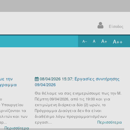
Είσοδος
A++
A+
A
A--
.
με την
08/04/2026 15:37:
Εργασίες συντήρησης
όγραμμα
09/04/2026
0
Θα θέλαμε να σας ενημερώσουμε πως την Μ.
Θ
υ
Πέμπτη 09/04/2026, από τις 19:00 και για
Π
 Υπουργείου
εκτιμώμενη διάρκεια δύο (2) ωρών, το
τ
ρινίζονται τα
Πρόγραμμα Διαύγεια δεν θα είναι
ω
ολιτών και των
διαθέσιμο λόγω προγραμματισμένων
μ
p...
εργασι...
Περισσότερα
Περισσότερα