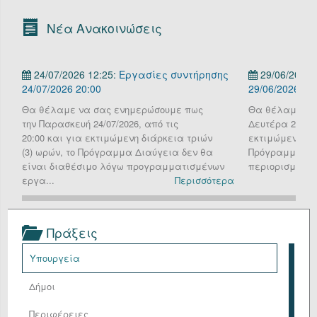
Οργανόγραμμα
Νέα Ανακοινώσεις
Υπηρεσίες
24/07/2026 12:25:
Εργασίες συντήρησης
29/06/2026 
Επικοινωνία/Υποστήριξη
24/07/2026 20:00
29/06/2026
Είσοδος
Θα θέλαμε να σας ενημερώσουμε πως
Θα θέλαμε να
την Παρασκευή 24/07/2026, από τις
Δευτέρα 29 Ιου
20:00 και για εκτιμώμενη διάρκεια τριών
εκτιμώμενη διά
(3) ωρών, το Πρόγραμμα Διαύγεια δεν θα
Πρόγραμμα Δια
είναι διαθέσιμο λόγω προγραμματισμένων
περιορισμένη λ
εργα...
Περισσότερα
Πράξεις
Υπουργεία
Δήμοι
Περιφέρειες