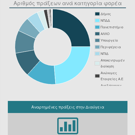
Αριθμός πράξεων ανά κατηγορία φορέα
Δήμος
ΝΠΔΔ
Πανεπιστήμιο
ΑΛΛΟ
Υπουργείο
Περιφέρεια
ΝΠΙΔ
Αποκεντρωμένη
διοίκηση
Ανώνυμες
Εταιρείες Α.Ε
Ανεξάρτητες
Αρχές
Νοσοκομείο
ΔΕΥΑ
Αναρτημένες πράξεις στην Διαύγεια
Δικαστήριο
Φορείς
Υπόχρεοι
ΚΗΜΔΗΣ εκτός