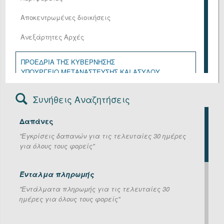
Αποκεντρωμένες διοικήσεις
Ανεξάρτητες Αρχές
ΠΡΟΕΔΡΙΑ ΤΗΣ ΚΥΒΕΡΝΗΣΗΣ
ΥΠΟΥΡΓΕΙΟ ΜΕΤΑΝΑΣΤΕΥΣΗΣ ΚΑΙ ΑΣΥΛΟΥ
ΥΠΟΥΡΓΕΙΟ ΑΓΡΟΤΙΚΗΣ ΑΝΑΠΤΥΞΗΣ ΚΑΙ ΤΡΟΦΙΜΩΝ
ΥΠΟΥΡΓΕΙΟ ΑΝΑΠΤΥΞΗΣ
Συνήθεις Αναζητήσεις
ΥΠΟΥΡΓΕΙΟ ΔΙΚΑΙΟΣΥΝΗΣ
ΥΠΟΥΡΓΕΙΟ ΕΘΝΙΚΗΣ ΑΜΥΝΑΣ
Δαπάνες
ΥΠΟΥΡΓΕΙΟ ΕΞΩΤΕΡΙΚΩΝ
ΥΠΟΥΡΓΕΙΟ ΕΡΓΑΣΙΑΣ ΚΑΙ ΚΟΙΝΩΝΙΚΗΣ ΑΣΦΑΛΙΣΗΣ
''Εγκρίσεις δαπανών για τις τελευταίες 30 ημέρες
ΥΠΟΥΡΓΕΙΟ ΕΣΩΤΕΡΙΚΩΝ
για όλους τους φορείς''
ΥΠΟΥΡΓΕΙΟ ΚΛΙΜΑΤΙΚΗΣ ΚΡΙΣΗΣ ΚΑΙ ΠΟΛΙΤΙΚΗΣ
ΠΡΟΣΤΑΣΙΑΣ
ΥΠΟΥΡΓΕΙΟ ΚΟΙΝΩΝΙΚΗΣ ΣΥΝΟΧΗΣ ΚΑΙ
Ένταλμα πληρωμής
ΟΙΚΟΓΕΝΕΙΑΣ
''Εντάλματα πληρωμής για τις τελευταίες 30
ΥΠΟΥΡΓΕΙΟ ΝΑΥΤΙΛΙΑΣ ΚΑΙ ΝΗΣΙΩΤΙΚΗΣ ΠΟΛΙΤΙΚΗΣ
ημέρες για όλους τους φορείς''
ΥΠΟΥΡΓΕΙΟ ΟΙΚΟΝΟΜΙΚΩΝ
ΥΠΟΥΡΓΕΙΟ ΠΑΙΔΕΙΑΣ, ΘΡΗΣΚΕΥΜΑΤΩΝ ΚΑΙ
ΑΘΛΗΤΙΣΜΟΥ