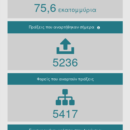
75,6
Ν. 3861/10
εκατομμύρια
Ιδρύματα
Περιφέρεια
(Παλαιά
κρατική)
Πράξεις που αναρτήθηκαν σήμερα
Μη
κερδοσκοπικές
εταιρείες
ΔΕΚΟ
5236
Γραφείο
πρωθυπουργού
Γενική
Κυβέρνηση
Φορείς που αναρτούν πράξεις
Γενική
Γραμματεία
Φορείς που
εμπίπτουν στο
άρθρο 10 Β’
5417
Ν.3861/2010