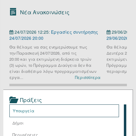
Οργανόγραμμα
Νέα Ανακοινώσεις
Υπηρεσίες
24/07/2026 12:25:
Εργασίες συντήρησης
29/06/2026 
Επικοινωνία/Υποστήριξη
24/07/2026 20:00
29/06/2026
Είσοδος
Θα θέλαμε να σας ενημερώσουμε πως
Θα θέλαμε να
την Παρασκευή 24/07/2026, από τις
Δευτέρα 29 Ιου
20:00 και για εκτιμώμενη διάρκεια τριών
εκτιμώμενη διά
(3) ωρών, το Πρόγραμμα Διαύγεια δεν θα
Πρόγραμμα Δια
είναι διαθέσιμο λόγω προγραμματισμένων
περιορισμένη λ
εργα...
Περισσότερα
Πράξεις
Υπουργεία
Δήμοι
Περιφέρειες