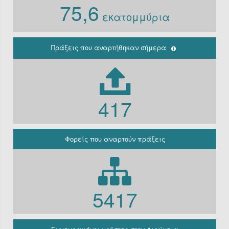
75,6
Ν. 3861/10
εκατομμύρια
Ιδρύματα
Περιφέρεια
(Παλαιά
κρατική)
Πράξεις που αναρτήθηκαν σήμερα
Μη
κερδοσκοπικές
εταιρείες
ΔΕΚΟ
417
Γραφείο
πρωθυπουργού
Γενική
Κυβέρνηση
Φορείς που αναρτούν πράξεις
Γενική
Γραμματεία
Φορείς που
εμπίπτουν στο
άρθρο 10 Β’
5417
Ν.3861/2010