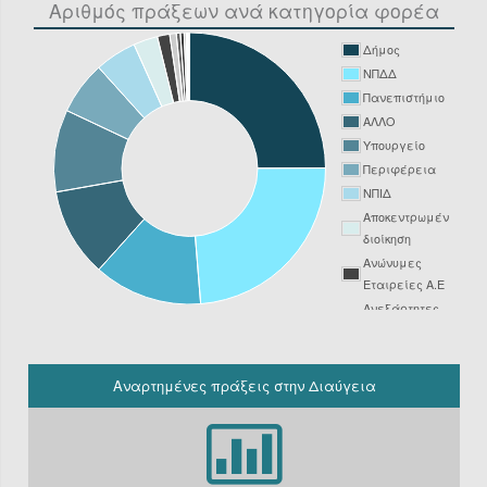
Αριθμός πράξεων ανά κατηγορία φορέα
Δήμος
ΝΠΔΔ
Πανεπιστήμιο
ΑΛΛΟ
Υπουργείο
Περιφέρεια
ΝΠΙΔ
Αποκεντρωμένη
διοίκηση
Ανώνυμες
Εταιρείες Α.Ε
Ανεξάρτητες
Αρχές
Νοσοκομείο
ΔΕΥΑ
Αναρτημένες πράξεις στην Διαύγεια
Δικαστήριο
Φορείς
Υπόχρεοι
ΚΗΜΔΗΣ εκτός