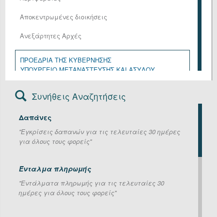
Αποκεντρωμένες διοικήσεις
Ανεξάρτητες Αρχές
ΠΡΟΕΔΡΙΑ ΤΗΣ ΚΥΒΕΡΝΗΣΗΣ
ΥΠΟΥΡΓΕΙΟ ΜΕΤΑΝΑΣΤΕΥΣΗΣ ΚΑΙ ΑΣΥΛΟΥ
ΥΠΟΥΡΓΕΙΟ ΑΓΡΟΤΙΚΗΣ ΑΝΑΠΤΥΞΗΣ ΚΑΙ ΤΡΟΦΙΜΩΝ
ΥΠΟΥΡΓΕΙΟ ΑΝΑΠΤΥΞΗΣ
Συνήθεις Αναζητήσεις
ΥΠΟΥΡΓΕΙΟ ΔΙΚΑΙΟΣΥΝΗΣ
ΥΠΟΥΡΓΕΙΟ ΕΘΝΙΚΗΣ ΑΜΥΝΑΣ
Δαπάνες
ΥΠΟΥΡΓΕΙΟ ΕΞΩΤΕΡΙΚΩΝ
ΥΠΟΥΡΓΕΙΟ ΕΡΓΑΣΙΑΣ ΚΑΙ ΚΟΙΝΩΝΙΚΗΣ ΑΣΦΑΛΙΣΗΣ
''Εγκρίσεις δαπανών για τις τελευταίες 30 ημέρες
ΥΠΟΥΡΓΕΙΟ ΕΣΩΤΕΡΙΚΩΝ
για όλους τους φορείς''
ΥΠΟΥΡΓΕΙΟ ΚΛΙΜΑΤΙΚΗΣ ΚΡΙΣΗΣ ΚΑΙ ΠΟΛΙΤΙΚΗΣ
ΠΡΟΣΤΑΣΙΑΣ
ΥΠΟΥΡΓΕΙΟ ΚΟΙΝΩΝΙΚΗΣ ΣΥΝΟΧΗΣ ΚΑΙ
Ένταλμα πληρωμής
ΟΙΚΟΓΕΝΕΙΑΣ
''Εντάλματα πληρωμής για τις τελευταίες 30
ΥΠΟΥΡΓΕΙΟ ΝΑΥΤΙΛΙΑΣ ΚΑΙ ΝΗΣΙΩΤΙΚΗΣ ΠΟΛΙΤΙΚΗΣ
ημέρες για όλους τους φορείς''
ΥΠΟΥΡΓΕΙΟ ΟΙΚΟΝΟΜΙΚΩΝ
ΥΠΟΥΡΓΕΙΟ ΠΑΙΔΕΙΑΣ, ΘΡΗΣΚΕΥΜΑΤΩΝ ΚΑΙ
ΑΘΛΗΤΙΣΜΟΥ