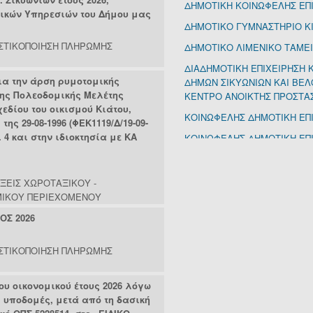
ΔΗΜΟΤΙΚΗ ΚΟΙΝΩΦΕΛΗΣ ΕΠ
ΜΙΧΑΛΟΠΟΥΛΟΥ ΓΕΩΡΓΙ
μικών Υπηρεσιών του Δήμου μας
ΔΗΜΟΤΙΚΟ ΓΥΜΝΑΣΤΗΡΙΟ Κ
ΜΙΧΟΠΟΥΛΟΣ ΙΩΑΝΝΗΣ 
ΜΠΑΚΟΛΙΑΣ ΠΑΝΑΓΙΩΤΗ
ΣΤΙΚΟΠΟΙΗΣΗ ΠΛΗΡΩΜΗΣ
ΔΗΜΟΤΙΚΟ ΛΙΜΕΝΙΚΟ ΤΑΜΕΙ
ΜΠΟΥΖΙΑΝΗ-ΤΣΑΝΤΙΛΑ Β
ΔΙΑΔΗΜΟΤΙΚΗ ΕΠΙΧΕΙΡΗΣΗ 
ΜΠΟΥΖΙΑΝΗ-ΤΣΑΝΤΙΛΑ Β
ια την άρση ρυμοτομικής
ΔΗΜΩΝ ΣΙΚΥΩΝΙΩΝ ΚΑΙ ΒΕΛ
ΜΠΟΥΚΗΣ ΓΕΩΡΓΙΟΣ (1
ης Πολεοδομικής Μελέτης
ΚΕΝΤΡΟ ΑΝΟΙΚΤΗΣ ΠΡΟΣΤΑ
ΜΠΟΥΡΗΣ ΕΥΑΓΓΕΛΟΣ 
εδίου του οικισμού Κιάτου,
ΜΥΤΤΑΣ ΙΩΑΝΝΗΣ (1818
ΚΟΙΝΩΦΕΛΗΣ ΔΗΜΟΤΙΚΗ ΕΠ
ης 29-08-1996 (ΦΕΚ1119/Δ/19-09-
ΝΑΝΟΠΟΥΛΟΣ ΒΑΣΙΛΕΙΟ
. 4 και στην ιδιοκτησία με ΚΑ
ΚΟΙΝΩΦΕΛΗΣ ΔΗΜΟΤΙΚΗ ΕΠΙ
ΝΙΚΟΛΑΟΥ ΝΙΚΟΛΑΟΣ (
ΠΑΝΑΓΟΥ ΑΘΑΝΑΣΙΟΣ (
ΜΟΝΟΜΕΤΟΧΙΚΗ ΑΝΑΠΤΥΞΙΑ
ΠΑΠΑΒΑΣΙΛΕΙΟΥ ΒΑΣΙΛΕ
ΑΝΩΝΥΜΗ ΕΤΑΙΡΕΙΑ Ο Τ Α 
ΠΑΠΑΒΑΣΙΛΕΙΟΥ ΝΙΚΟΛ
ΞΕΙΣ ΧΩΡΟΤΑΞΙΚΟΥ -
ΝΠΔΔ ΠΑΙΔΕΙΑΣ, ΠΟΛΙΤΙΣΜ
ΠΕΤΡΟΥ ΒΑΣΙΛΙΚΗ (2)
ΙΚΟΥ ΠΕΡΙΕΧΟΜΕΝΟΥ
ΟΡΓΑΝΙΣΜΟΣ ΠΑΙΔΙΚΩΝ ΣΤ
ΡΑΠΤΗΣ ΝΙΚΟΛΑΟΣ (1)
ΟΣ 2026
ΡΑΥΤΟΠΟΥΛΟΣ ΠΑΝΑΓΙ
ΣΧΟΛΙΚΕΣ ΕΠΙΤΡΟΠΕΣ Α/ΘΜ
ΡΑΦΤΟΠΟΥΛΟΣ ΚΩΝΣΤΑ
ΡΕΛΙΑ ΒΑΣΙΛΙΚΗ (1)
ΣΤΙΚΟΠΟΙΗΣΗ ΠΛΗΡΩΜΗΣ
ΣΑΡΧΑΝΗΣ ΚΩΝΣΤΑΝΤΙΝ
ΣΚΑΡΜΟΥΤΣΟΣ ΝΙΚΟΛΑ
 οικονομικού έτους 2026 λόγω
ΣΠΥΡΟΠΟΥΛΟΣ ΙΩΑΝΝΗΣ
 υποδομές, μετά από τη δασική
ΣΤΑΘΗΣ ΣΩΤΗΡΙΟΣ (1)