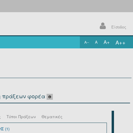
Είσοδος
A++
A+
A
A--
.
η πράξεων φορέα
ς
Τύποι Πράξεων
Θεματικές
Σ (1)