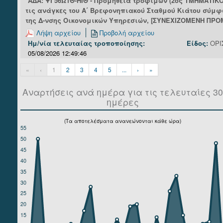
ΑΔΑ: ΨΓ56Ω1Θ-ΗΙΘ - Προμήθεια τροφίμων (2ος ΤΜΗΜΑΤΙΚΟ
τις ανάγκες του Α΄ Βρεφονηπιακού Σταθμού Κιάτου σύμφω
της Δ-νσης Οικονομικών Υπηρεσιών, [ΣΥΝΕΧΙΖΟΜΕΝΗ ΠΡΟ
Λήψη αρχείου
Προβολή αρχείου
Ημ/νία τελευταίας τροποποίησης:
Είδος:
ΟΡΙ
05/08/2026 12:49:46
«
‹
1
2
3
4
5
...
›
»
Αναρτήσεις ανά ημέρα για τις τελευταίες 30
ημέρες
(Τα αποτελέσματα ανανεώνονται κάθε ώρα)
55
50
45
40
35
30
25
20
15