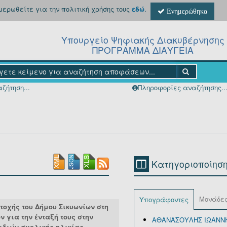
ημερωθείτε για την πολιτική χρήσης τους
εδώ
.
Ενημερώθηκα
Υπουργείο Ψηφιακής Διακυβέρνησης
ΠΡΟΓΡΑΜΜΑ ΔΙΑΥΓΕΙΑ
ζήτηση...
Πληροφορίες αναζήτησης..
Κατηγοριοποίησ
Μονάδε
Υπογράφοντες
τοχής του Δήμου Σικυωνίων στη
ν για την ένταξή τους στην
ΑΘΑΝΑΣΟΥΛΗΣ ΙΩΑΝΝΗ
ιδιών σχολικής ηλικίας,