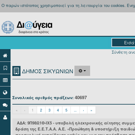
Ο παρών ιστότοπος χρησιμοποιεί για τη λειτουργία του cookies. Εν
Σύνθετη ανα
ΔΗΜΟΣ ΣΙΚΥΩΝΙΩΝ
40697
Συνολικός αριθμός πράξεων:
«
‹
1
2
3
4
5
...
›
»
ΑΔΑ: 9Π98Ω1Θ-ΙΧ5 - υποβολή ηλεκτρονικής αίτησης συμμε
δράση της Ε.Ε.Τ.Α.Α. Α.Ε. «Προώθηση & υποστήριξη παιδιώ
προσχολική εκπαίδευση καθώς και για την πρόσβαση πα