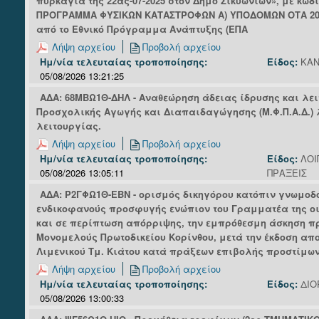
πυρκαγιά της 22ας-07-2025 στον Δήμο Σικυωνίων», με κωδι
ΠΡΟΓΡΑΜΜΑ ΦΥΣΙΚΩΝ ΚΑΤΑΣΤΡΟΦΩΝ Α) ΥΠΟΔΟΜΩΝ ΟΤΑ 2021
από το Εθνικό Πρόγραμμα Ανάπτυξης (ΕΠΑ
Λήψη αρχείου
Προβολή αρχείου
Ημ/νία τελευταίας τροποποίησης:
Είδος:
ΚΑΝ
05/08/2026 13:21:25
ΑΔΑ: 68ΜΒΩ1Θ-ΔΗΛ - Αναθεώρηση άδειας ίδρυσης και λε
Προσχολικής Αγωγής και Διαπαιδαγώγησης (Μ.Φ.Π.Α.Δ.) 
λειτουργίας.
Λήψη αρχείου
Προβολή αρχείου
Ημ/νία τελευταίας τροποποίησης:
Είδος:
ΛΟΙ
05/08/2026 13:05:11
ΠΡΑΞΕΙΣ
ΑΔΑ: Ρ2ΓΦΩ1Θ-ΕΒΝ - ορισμός δικηγόρου κατόπιν γνωμοδ
ενδικοφανούς προσφυγής ενώπιον του Γραμματέα της οι
και σε περίπτωση απόρριψης, την εμπρόθεσμη άσκηση π
Μονομελούς Πρωτοδικείου Κορίνθου, μετά την έκδοση απο
Λιμενικού Τμ. Κιάτου κατά πράξεων επιβολής προστίμων
Λήψη αρχείου
Προβολή αρχείου
Ημ/νία τελευταίας τροποποίησης:
Είδος:
ΔΙΟ
05/08/2026 13:00:33