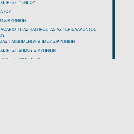
ΙΧΕΙΡΗΣΗ ΦΕΝΕΟΥ
Α (16)
ΙΑΤΟΥ
(1)
Σ (1)
Ο ΣΙΚΥΩΝΙΩΝ
ΑΣΙΛΙΚΗ (62)
ΚΑΘΑΡΙΟΤΗΤΑΣ ΚΑΙ ΠΡΟΣΤΑΣΙΑΣ ΠΕΡΙΒΑΛΛΟΝΤΟΣ
ΑΣΙΛΙΚΗ (584)
ΟΥ
4)
ΣΙΑΣ ΗΛΙΚΙΩΜΕΝΩΝ ΔΗΜΟΥ ΣΙΚΥΩΝΙΩΝ
(7)
)
ΙΧΕΙΡΗΣΗ ΔΗΜΟΥ ΣΙΚΥΩΝΙΩΝ
Σ (2)
ΧΕΙΡΗΣΗ ΣΙΚΥΩΝΙΩΝ
1)
446)
ΚΗ ΕΤΑΙΡΕΙΑ ΔΗΜΟΥ ΣΙΚΥΩΝΙΩΝ ΑΝΑΠΤΥΞΙΑΚΗ
ΙΟΣ (19)
ΜΟΝΟΠΡΟΣΩΠΗ Α Ε
ΑΟΣ (1087)
ΟΥ, ΑΘΛΗΤΙΣΜΟΥ ΣΙΚΥΩΝΙΩΝ «Η ΜΗΚΩΝΗ»
ΑΘΜΩΝ ΔΗΜΟΥ ΣΙΚΥΩΝΙΩΝ
ΩΤΗΣ (1)
ΙΑΣ & Β/ΘΜΙΑΣ ΕΚΠΑΙΔΕΥΣΗΣ ΔΗΜΟΥ ΣΙΚΥΩΝΙΩΝ
ΝΤΙΝΟΣ (1)
ΟΣ (56)
ΟΣ (1903)
 (2)