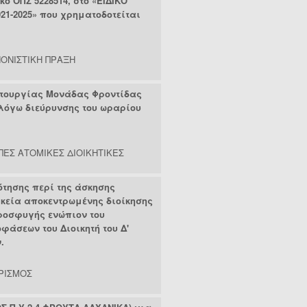
κό ΟΠΣ 5228514, στο «ΕΙΔΙΚΟ
ΣΤΑΜΑΤΟΠΟΥΛΟΣ ΣΠΥΡΙ
-2025» που χρηματοδοτείται
ΣΩΤΗΡΟΠΟΥΛΟΣ ΙΩΑΝΝΗ
ΤΖΕΛΕΠΗΣ ΔΗΜΗΤΡΙΟΣ 
ΤΡΙΜΗΣ ΑΝΑΣΤΑΣΙΟΣ (1
ΟΝΙΣΤΙΚΗ ΠΡΑΞΗ
ΤΣΙΑΝΟΣ ΙΩΑΝΝΗΣ (499
ΤΣΙΟΚΑΡΑΣ ΙΩΑΝΝΗΣ (3
ΤΣΟΛΑΚΟΣ ΓΕΩΡΓΙΟΣ (
ιτουργίας Μονάδας Φροντίδας
ΤΥΡΛΗΣ ΑΓΓΕΛΟΣ (1)
λόγω διεύρυνσης του ωραρίου
ΦΙΑΚΑΣ ΠΑΝΑΓΙΩΤΗΣ (1
ΧΗΤΑ ΑΜΑΛΙΑ (1)
ΧΡΥΣΙΚΟΣ ΠΑΥΛΟΣ (25
ΠΕΣ ΑΤΟΜΙΚΕΣ ΔΙΟΙΚΗΤΙΚΕΣ
ΨΥΧΟΓΥΙΟΣ ΔΗΜΗΤΡΙΟΣ
ότησης περί της άσκησης
κεία αποκεντρωμένης διοίκησης
ροσφυγής ενώπιον του
φάσεων του Διοικητή του Δ'
.
ΡΙΣΜΟΣ