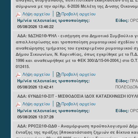
σύμφωνα με την αρίθμ. 6-2026 Μελέτη της Δ-νσης Οικονο
Λήψη αρχείου
Προβολή αρχείου
Ημ/νία τελευταίας τροποποίησης:
Είδος:
ΟΡΙ
05/08/2026 13:46:22
ΑΔΑ: 9ΔΞΗΩ1Θ-ΨΗΛ - εισήγηση στο Δημοτικό Συμβούλιο γ
απαλλοτρίωσης και τροποποίηση ρυμοτομικού σχεδίου τ
αναθεώρησης τμήματος του εγκεκριμένου ρυμοτομικού σχ
Δήμου Σικυωνίων, Ν. Κορινθίας, όπως εγκρίθηκε με το Π.Δ. τ
1996 και αναθεωρήθηκε με το ΦΕΚ 300/Δ/15-04-2004,) στο Ο.Τ
012415.
Λήψη αρχείου
Προβολή αρχείου
Ημ/νία τελευταίας τροποποίησης:
Είδος:
ΠΡΑ
05/08/2026 13:42:41
ΠΟΛΕΟΔΟΜ
ΑΔΑ: 6ΥΝΔΩ1Θ-ΣΙΤ - ΜΙΣΘΟΔΟΣΙΑ ΙΔΟΧ ΚΑΤΑΣΚΗΝΩΣΗ ΙΟΥΛΙ
Λήψη αρχείου
Προβολή αρχείου
Ημ/νία τελευταίας τροποποίησης:
Είδος:
ΟΡΙ
05/08/2026 13:37:28
ΑΔΑ: ΡΡ0ΞΩ1Θ-ΩΔΘ - Αναμόρφωση προϋπολογισμού Δήμου
ένταξης της πράξης [Αποκατάσταση ζημιών σε δίκτυα και