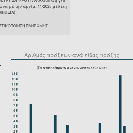
Σ Π-Υ 2.4 ΦΡΟΥΤΑ-ΛΑΧΑΝΙΚΑ) για
να με την αρίθμ. 11-2025 μελέτη
ΜΗΘΕΙΑ)
ΣΤΙΚΟΠΟΙΗΣΗ ΠΛΗΡΩΜΗΣ
Αριθμός πράξεων ανά είδος πράξης
(Τα αποτελέσματα ανανεώνονται κάθε ώρα)
13 K
12 K
11 K
10 K
9 K
8 K
7 K
6 K
5 K
4 K
3 K
2 K