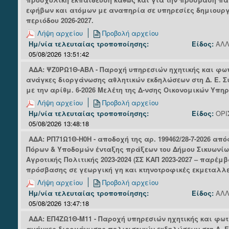
εφήβων και ατόμων με αναπηρία σε υπηρεσίες δημιουργ
περιόδου 2026-2027.
Λήψη αρχείου
Προβολή αρχείου
Ημ/νία τελευταίας τροποποίησης:
Είδος:
ΑΛΛ
05/08/2026 13:51:42
ΑΔΑ: ΨΖ0ΡΩ1Θ-ΑΒΛ - Παροχή υπηρεσιών ηχητικής και φωτ
ανάγκες διοργάνωσης αθλητικών εκδηλώσεων στη Δ. Ε. Σ
με την αρίθμ. 6-2026 Μελέτη της Δ-νσης Οικονομικών Υπη
Λήψη αρχείου
Προβολή αρχείου
Ημ/νία τελευταίας τροποποίησης:
Είδος:
ΟΡΙ
05/08/2026 13:48:18
ΑΔΑ: ΡΠ71Ω1Θ-Η0Η - αποδοχή της αρ. 199462/28-7-2026 απ
Πόρων & Υποδομών ένταξης πράξεων του Δήμου Σικυωνίων
Αγροτικής Πολιτικής 2023-2024 (ΣΣ ΚΑΠ 2023-2027 – παρέμβ
πρόσβασης σε γεωργική γη και κτηνοτροφικές εκμεταλλ
Λήψη αρχείου
Προβολή αρχείου
Ημ/νία τελευταίας τροποποίησης:
Είδος:
ΑΛΛ
05/08/2026 13:47:18
ΑΔΑ: ΕΠ4ΖΩ1Θ-Μ11 - Παροχή υπηρεσιών ηχητικής και φωτ
ανάγκες διοργάνωσης πολιτιστικών εκδηλώσεων στη Δ. Ε.