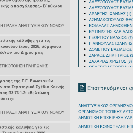
ΑΛΕΞΟΠΟΥΛΟΣ ΒΑΣΙΛΕΙ
ικής απασχόλησης» Β’ κύκλου
ΑΛΕΞΟΠΟΥΛΟΣ ΒΑΣΙΛΕΙ
ΑΡΛΕΤΗΣ ΙΩΑΝΝΗΣ (1)
ΑΣΗΜΑΚΟΠΟΥΛΟΣ ΘΕΟ
Η ΠΡΑΞΗ ΑΝΑΠΤΥΞΙΑΚΟΥ ΝΟΜΟΥ
ΒΟΙΔΗΛΑΣ ΔΗΜΟΣΘΕΝΗΣ
ΒΥΤΙΝΙΩΤΗΣ ΧΑΡΙΛΑΟΣ 
ΓΕΩΡΓΙΟΥ ΒΛΑΣΙΟΣ (7)
ιστικής κάλυψης για τις
ΓΙΑΝΝΟΥΛΑΣ ΙΩΑΝΝΗΣ 
ικυωνίων έτους 2026, σύμφωνα
ΔΟΜΕΤΙΟΥ ΒΑΣΙΛΕΙΟΣ (
ρεσιών του Δήμου μας
ΖΑΡΚΟΣ ΔΗΜΗΤΡΙΟΣ (3
ΖΑΧΑΡΙΑΣ ΧΡΙΣΤΟΣ (3)
ΣΤΙΚΟΠΟΙΗΣΗ ΠΛΗΡΩΜΗΣ
ΘΕΛΕΡΙΤΗ ΓΕΩΡΓΙΑ (1)
ΘΕΛΕΡΙΤΗΣ ΓΕΩΡΓΙΟΣ 
ΚΑΡΑΚΟΥΣΗΣ ΕΥΑΓΓΕΛ
όφασης της Γ.Γ. Ενωσιακών
ΚΑΡΑΚΟΥΣΗΣ ΕΥΑΓΓΕΛ
 στο Στρατηγικό Σχέδιο Κοινής
Εποπτευόμενοι 
ΚΕΛΛΑΡΗ ΙΩΑΝΝΑ (51)
αση Π3-73-1.2: «Βελτίωση
ΚΟΤΟΥΛΑΣ ΓΕΩΡΓΙΟΣ (
εύσεις»
ΚΟΥΤΡΕΤΣΗΣ ΣΠΥΡΙΔΩΝ
ΑΝΑΠΤΥΞΙΑΚΟΣ ΟΡΓΑΝΙΣΜΟΣ
ΛΑΛΙΩΤΗΣ ΓΕΩΡΓΙΟΣ (2
ΟΡΓΑΝΙΣΜΟΣ ΤΟΠΙΚΗΣ ΑΥΤΟ
Η ΠΡΑΞΗ ΑΝΑΠΤΥΞΙΑΚΟΥ ΝΟΜΟΥ
ΛΕΟΝΑΡΔΟΣ ΑΝΑΣΤΑΣΙΟ
ΔΗΜΟΤΙΚΗ ΕΠΙΧΕΙΡΗΣΗ ΥΔ
ΜΑΓΚΑΦΩΣΗΣ ΑΝΑΣΤΑΣΙ
ΔΗΜΟΤΙΚΗ ΚΟΙΝΩΦΕΛΗΣ ΕΠ
ΜΑΓΚΛΑΣΗΣ ΧΡΗΣΤΟΣ 
ιστικής κάλυψης για τις
ΜΑΥΡΑΓΑΝΗ ΚΥΡΙΑΚΗ (
 Σικυωνίων έτους 2026,