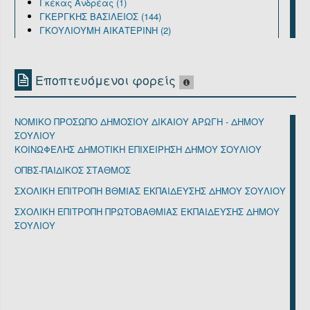
Γκέκας Ανδρέας (1)
ΓΚΕΡΓΚΗΣ ΒΑΣΙΛΕΙΟΣ (144)
ΓΚΟΥΛΙΟΥΜΗ ΑΙΚΑΤΕΡΙΝΗ (2)
ΓΩΓΟΣ ΙΩΑΝΝΗΣ (8)
ΔΗΜΗΤΡΙΟΥ ΔΗΜΗΤΡΙΟΣ (1)
ΔΗΜΗΤΡΙΟΥ ΔΗΜΗΤΡΙΟΣ (548)
Εποπτευόμενοι φορείς
ΔΗΜΗΤΡΙΟΥ ΦΩΤΙΟΣ (28)
Ζορκάδη Ιφιγένεια (18)
ΚΑΛΟΓΗΡΟΣ ΒΑΣΙΛΕΙΟΣ (14)
NΟΜΙΚΟ ΠΡΟΣΩΠΟ ΔΗΜΟΣΙΟΥ ΔΙΚΑΙΟΥ ΑΡΩΓΗ - ΔΗΜΟΥ
ΚΑΛΟΓΗΡΟΣ ΓΕΩΡΓΙΟΣ (110)
ΣΟΥΛΙΟΥ
Καραγιάννης Ιωάννης (6609)
ΚΟΙΝΩΦΕΛΗΣ ΔΗΜΟΤΙΚΗ ΕΠΙΧΕΙΡΗΣΗ ΔΗΜΟΥ ΣΟΥΛΙΟΥ
ΚΑΡΑΓΙΑΝΝΗΣ ΙΩΑΝΝΗΣ (12)
Λιάκου Ζωή (5198)
ΟΠΒΣ-ΠΑΙΔΙΚΟΣ ΣΤΑΘΜΟΣ
Λιάκου Ζωίτσα (2928)
ΣΧΟΛΙΚΗ ΕΠΙΤΡΟΠΗ ΒΘΜΙΑΣ ΕΚΠΑΙΔΕΥΣΗΣ ΔΗΜΟΥ ΣΟΥΛΙΟΥ
Λυμπέρη Κυριακή (3931)
ΜΑΜΟΥΡΗΣ ΔΗΜΗΤΡΙΟΣ (19)
ΣΧΟΛΙΚΗ ΕΠΙΤΡΟΠΗ ΠΡΩΤΟΒΑΘΜΙΑΣ ΕΚΠΑΙΔΕΥΣΗΣ ΔΗΜΟΥ
ΜΑΡΑΖΟΠΟΥΛΟΣ ΑΘΑΝΑΣΙΟΣ (137)
ΣΟΥΛΙΟΥ
Μαραζόπουλος Αθανάσιος (11)
ΜΟΥΤΣΙΟΣ ΧΡΗΣΤΟΣ (6)
Μπάλλας Φώτιος (6)
Μπέλλος Ευάγγελος (83)
Μπέλλος Θεοφάνης (3)
ΜΠΑΤΣΗΣ ΘΕΟΔΩΡΟΣ (2)