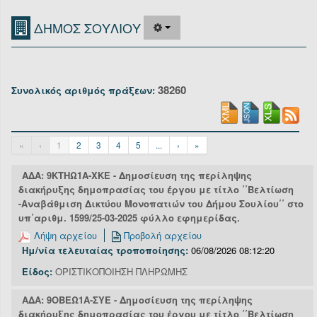
Οργανόγραμμα
ΔΗΜΟΣ ΣΟΥΛΙΟΥ
Υπηρεσίες
Επικοινωνία/Υποστήριξη
38260
Συνολικός αριθμός πράξεων:
Είσοδος
«
‹
1
2
3
4
5
...
›
»
ΑΔΑ: 9ΚΤΗΩ1Α-ΧΚΕ - Δημοσίευση της περίληψης
διακήρυξης δημοπρασίας του έργου με τίτλο ΄΄Βελτίωση
-Αναβάθμιση Δικτύου Μονοπατιών του Δήμου Σουλίου΄΄ στο
υπ΄αριθμ. 1599/25-03-2025 φύλλο εφημερίδας.
Λήψη αρχείου
Προβολή αρχείου
Ημ/νία τελευταίας τροποποίησης:
06/08/2026 08:12:20
Είδος:
ΟΡΙΣΤΙΚΟΠΟΙΗΣΗ ΠΛΗΡΩΜΗΣ
ΑΔΑ: 9ΟΒΕΩ1Α-ΣΥΕ - Δημοσίευση της περίληψης
διακήρυξης δημοπρασίας του έργου με τίτλο ΄΄Βελτίωση