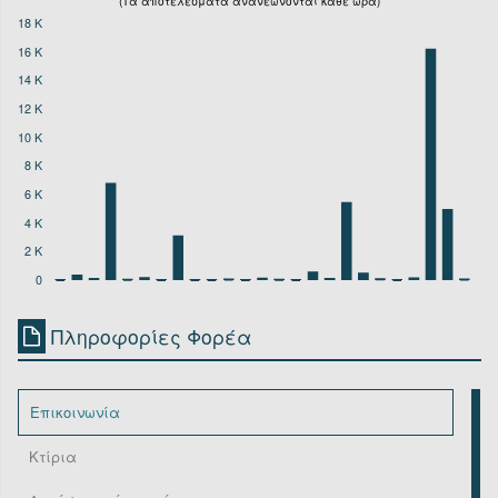
(Τα αποτελέσματα ανανεώνονται κάθε ώρα)
18 K
16 K
14 K
12 K
10 K
8 K
6 K
4 K
2 K
0
Πληροφορίες Φορέα
Επικοινωνία
Κτίρια