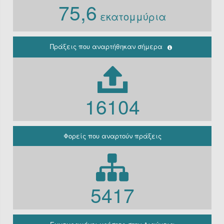
75,6
Ν. 3861/10
εκατομμύρια
Ιδρύματα
Περιφέρεια
(Παλαιά
κρατική)
Πράξεις που αναρτήθηκαν σήμερα
Μη
κερδοσκοπικές
εταιρείες
ΔΕΚΟ
16104
Γραφείο
πρωθυπουργού
Γενική
Κυβέρνηση
Φορείς που αναρτούν πράξεις
Γενική
Γραμματεία
Φορείς που
εμπίπτουν στο
άρθρο 10 Β’
5417
Ν.3861/2010