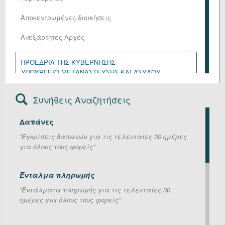
Αποκεντρωμένες διοικήσεις
Ανεξάρτητες Αρχές
ΠΡΟΕΔΡΙΑ ΤΗΣ ΚΥΒΕΡΝΗΣΗΣ
ΥΠΟΥΡΓΕΙΟ ΜΕΤΑΝΑΣΤΕΥΣΗΣ ΚΑΙ ΑΣΥΛΟΥ
ΥΠΟΥΡΓΕΙΟ ΑΓΡΟΤΙΚΗΣ ΑΝΑΠΤΥΞΗΣ ΚΑΙ ΤΡΟΦΙΜΩΝ
ΥΠΟΥΡΓΕΙΟ ΑΝΑΠΤΥΞΗΣ
Συνήθεις Αναζητήσεις
ΥΠΟΥΡΓΕΙΟ ΔΙΚΑΙΟΣΥΝΗΣ
ΥΠΟΥΡΓΕΙΟ ΕΘΝΙΚΗΣ ΑΜΥΝΑΣ
Δαπάνες
ΥΠΟΥΡΓΕΙΟ ΕΞΩΤΕΡΙΚΩΝ
ΥΠΟΥΡΓΕΙΟ ΕΡΓΑΣΙΑΣ ΚΑΙ ΚΟΙΝΩΝΙΚΗΣ ΑΣΦΑΛΙΣΗΣ
''Εγκρίσεις δαπανών για τις τελευταίες 30 ημέρες
ΥΠΟΥΡΓΕΙΟ ΕΣΩΤΕΡΙΚΩΝ
για όλους τους φορείς''
ΥΠΟΥΡΓΕΙΟ ΚΛΙΜΑΤΙΚΗΣ ΚΡΙΣΗΣ ΚΑΙ ΠΟΛΙΤΙΚΗΣ
ΠΡΟΣΤΑΣΙΑΣ
ΥΠΟΥΡΓΕΙΟ ΚΟΙΝΩΝΙΚΗΣ ΣΥΝΟΧΗΣ ΚΑΙ
Ένταλμα πληρωμής
ΟΙΚΟΓΕΝΕΙΑΣ
''Εντάλματα πληρωμής για τις τελευταίες 30
ΥΠΟΥΡΓΕΙΟ ΝΑΥΤΙΛΙΑΣ ΚΑΙ ΝΗΣΙΩΤΙΚΗΣ ΠΟΛΙΤΙΚΗΣ
ημέρες για όλους τους φορείς''
ΥΠΟΥΡΓΕΙΟ ΟΙΚΟΝΟΜΙΚΩΝ
ΥΠΟΥΡΓΕΙΟ ΠΑΙΔΕΙΑΣ, ΘΡΗΣΚΕΥΜΑΤΩΝ ΚΑΙ
ΑΘΛΗΤΙΣΜΟΥ