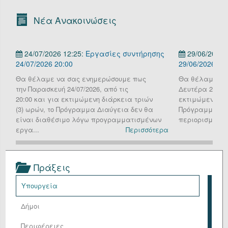
Οργανόγραμμα
Νέα Ανακοινώσεις
Υπηρεσίες
24/07/2026 12:25:
Εργασίες συντήρησης
29/06/2026 
Επικοινωνία/Υποστήριξη
24/07/2026 20:00
29/06/2026
Είσοδος
Θα θέλαμε να σας ενημερώσουμε πως
Θα θέλαμε να
την Παρασκευή 24/07/2026, από τις
Δευτέρα 29 Ιου
20:00 και για εκτιμώμενη διάρκεια τριών
εκτιμώμενη διά
(3) ωρών, το Πρόγραμμα Διαύγεια δεν θα
Πρόγραμμα Δια
είναι διαθέσιμο λόγω προγραμματισμένων
περιορισμένη λ
εργα...
Περισσότερα
Πράξεις
Υπουργεία
Δήμοι
Περιφέρειες