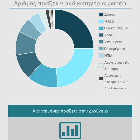
Αριθμός πράξεων ανά κατηγορία φορέα
Δήμος
ΝΠΔΔ
Πανεπιστήμιο
ΑΛΛΟ
Υπουργείο
Περιφέρεια
ΝΠΙΔ
Αποκεντρωμένη
διοίκηση
Ανώνυμες
Εταιρείες Α.Ε
Ανεξάρτητες
Αρχές
Νοσοκομείο
ΔΕΥΑ
Αναρτημένες πράξεις στην Διαύγεια
Δικαστήριο
Φορείς
Υπόχρεοι
ΚΗΜΔΗΣ εκτός