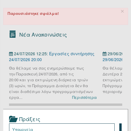
Οργανόγραμμα
Παρουσιάστηκε σφάλμα!
Υπηρεσίες
Επικοινωνία/Υποστήριξη
Νέα Ανακοινώσεις
Είσοδος
24/07/2026 12:25:
Εργασίες συντήρησης
29/06/2026 
24/07/2026 20:00
29/06/2026
Θα θέλαμε να σας ενημερώσουμε πως
Θα θέλαμε να
την Παρασκευή 24/07/2026, από τις
Δευτέρα 29 Ιου
20:00 και για εκτιμώμενη διάρκεια τριών
εκτιμώμενη διά
(3) ωρών, το Πρόγραμμα Διαύγεια δεν θα
Πρόγραμμα Δια
είναι διαθέσιμο λόγω προγραμματισμένων
περιορισμένη λ
εργα...
Περισσότερα
Πράξεις
Υπουργεία