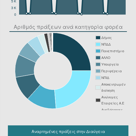
5 K
3 K
0
Αριθμός πράξεων ανά κατηγορία φορέα
Δήμος
ΝΠΔΔ
Πανεπιστήμιο
ΑΛΛΟ
Υπουργείο
Περιφέρεια
ΝΠΙΔ
Αποκεντρωμένη
διοίκηση
Ανώνυμες
Εταιρείες Α.Ε
Ανεξάρτητες
Αρχές
Νοσοκομείο
ΔΕΥΑ
Αναρτημένες πράξεις στην Διαύγεια
Δικαστήριο