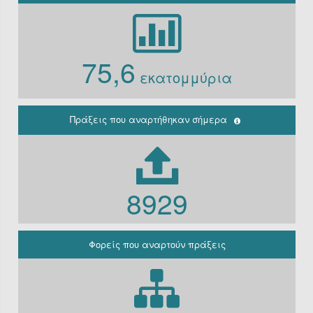
Φορείς
Υπόχρεοι
ΚΗΜΔΗΣ εκτός
75,6
Ν. 3861/10
εκατομμύρια
Ιδρύματα
Περιφέρεια
(Παλαιά
κρατική)
Πράξεις που αναρτήθηκαν σήμερα
Μη
κερδοσκοπικές
εταιρείες
ΔΕΚΟ
8929
Γραφείο
πρωθυπουργού
Γενική
Κυβέρνηση
Φορείς που αναρτούν πράξεις
Γενική
Γραμματεία
Φορείς που
εμπίπτουν στο
άρθρο 10 Β’