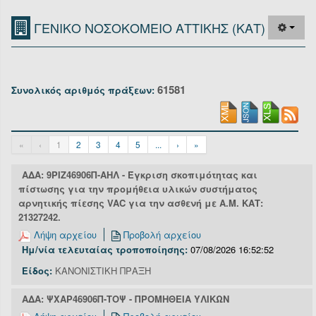
Οργανόγραμμα
ΓΕΝΙΚΟ ΝΟΣΟΚΟΜΕΙΟ ΑΤΤΙΚΗΣ (ΚΑΤ)
Υπηρεσίες
Επικοινωνία/Υποστήριξη
61581
Συνολικός αριθμός πράξεων:
Είσοδος
«
‹
1
2
3
4
5
...
›
»
ΑΔΑ: 9ΡΙΖ46906Π-ΑΗΛ - Έγκριση σκοπιμότητας και
πίστωσης για την προμήθεια υλικών συστήματος
αρνητικής πίεσης VAC για την ασθενή με Α.Μ. ΚΑΤ:
21327242.
Λήψη αρχείου
Προβολή αρχείου
Ημ/νία τελευταίας τροποποίησης:
07/08/2026 16:52:52
Είδος:
ΚΑΝΟΝΙΣΤΙΚΗ ΠΡΑΞΗ
ΑΔΑ: ΨΧΑΡ46906Π-ΤΟΨ - ΠΡΟΜΗΘΕΙΑ ΥΛΙΚΩΝ