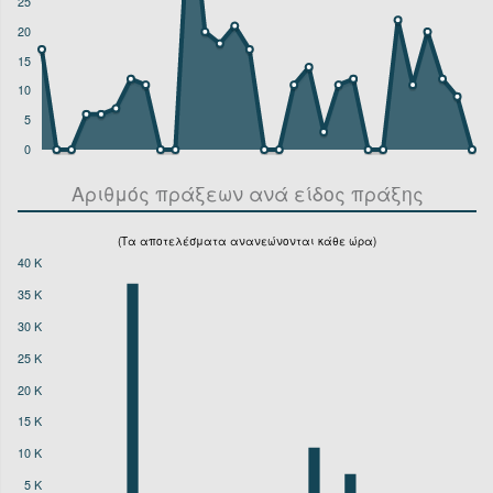
25
20
15
10
5
0
Αριθμός πράξεων ανά είδος πράξης
(Τα αποτελέσματα ανανεώνονται κάθε ώρα)
40 K
35 K
30 K
25 K
20 K
15 K
10 K
5 K