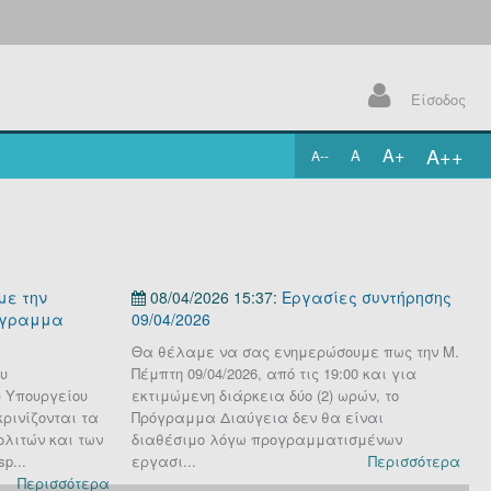
Είσοδος
A++
A+
A
A--
.
με την
08/04/2026 15:37:
Εργασίες συντήρησης
όγραμμα
09/04/2026
0
Θα θέλαμε να σας ενημερώσουμε πως την Μ.
Θ
υ
Πέμπτη 09/04/2026, από τις 19:00 και για
Π
 Υπουργείου
εκτιμώμενη διάρκεια δύο (2) ωρών, το
τ
ρινίζονται τα
Πρόγραμμα Διαύγεια δεν θα είναι
ω
ολιτών και των
διαθέσιμο λόγω προγραμματισμένων
μ
p...
εργασι...
Περισσότερα
Περισσότερα