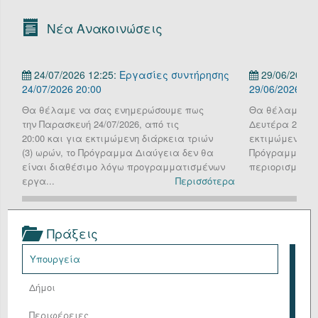
Οργανόγραμμα
Νέα Ανακοινώσεις
Υπηρεσίες
24/07/2026 12:25:
Εργασίες συντήρησης
29/06/2026 
Επικοινωνία/Υποστήριξη
24/07/2026 20:00
29/06/2026
Είσοδος
Θα θέλαμε να σας ενημερώσουμε πως
Θα θέλαμε να
την Παρασκευή 24/07/2026, από τις
Δευτέρα 29 Ιου
20:00 και για εκτιμώμενη διάρκεια τριών
εκτιμώμενη διά
(3) ωρών, το Πρόγραμμα Διαύγεια δεν θα
Πρόγραμμα Δια
είναι διαθέσιμο λόγω προγραμματισμένων
περιορισμένη λ
εργα...
Περισσότερα
Πράξεις
Υπουργεία
Δήμοι
Περιφέρειες