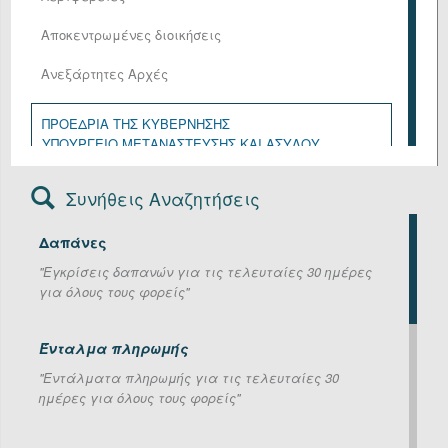
Αποκεντρωμένες διοικήσεις
Ανεξάρτητες Αρχές
ΠΡΟΕΔΡΙΑ ΤΗΣ ΚΥΒΕΡΝΗΣΗΣ
ΥΠΟΥΡΓΕΙΟ ΜΕΤΑΝΑΣΤΕΥΣΗΣ ΚΑΙ ΑΣΥΛΟΥ
ΥΠΟΥΡΓΕΙΟ ΑΓΡΟΤΙΚΗΣ ΑΝΑΠΤΥΞΗΣ ΚΑΙ ΤΡΟΦΙΜΩΝ
ΥΠΟΥΡΓΕΙΟ ΑΝΑΠΤΥΞΗΣ
Συνήθεις Αναζητήσεις
ΥΠΟΥΡΓΕΙΟ ΔΙΚΑΙΟΣΥΝΗΣ
ΥΠΟΥΡΓΕΙΟ ΕΘΝΙΚΗΣ ΑΜΥΝΑΣ
Δαπάνες
ΥΠΟΥΡΓΕΙΟ ΕΞΩΤΕΡΙΚΩΝ
ΥΠΟΥΡΓΕΙΟ ΕΡΓΑΣΙΑΣ ΚΑΙ ΚΟΙΝΩΝΙΚΗΣ ΑΣΦΑΛΙΣΗΣ
''Εγκρίσεις δαπανών για τις τελευταίες 30 ημέρες
ΥΠΟΥΡΓΕΙΟ ΕΣΩΤΕΡΙΚΩΝ
για όλους τους φορείς''
ΥΠΟΥΡΓΕΙΟ ΚΛΙΜΑΤΙΚΗΣ ΚΡΙΣΗΣ ΚΑΙ ΠΟΛΙΤΙΚΗΣ
ΠΡΟΣΤΑΣΙΑΣ
ΥΠΟΥΡΓΕΙΟ ΚΟΙΝΩΝΙΚΗΣ ΣΥΝΟΧΗΣ ΚΑΙ
Ένταλμα πληρωμής
ΟΙΚΟΓΕΝΕΙΑΣ
''Εντάλματα πληρωμής για τις τελευταίες 30
ΥΠΟΥΡΓΕΙΟ ΝΑΥΤΙΛΙΑΣ ΚΑΙ ΝΗΣΙΩΤΙΚΗΣ ΠΟΛΙΤΙΚΗΣ
ημέρες για όλους τους φορείς''
ΥΠΟΥΡΓΕΙΟ ΟΙΚΟΝΟΜΙΚΩΝ
ΥΠΟΥΡΓΕΙΟ ΠΑΙΔΕΙΑΣ, ΘΡΗΣΚΕΥΜΑΤΩΝ ΚΑΙ
ΑΘΛΗΤΙΣΜΟΥ