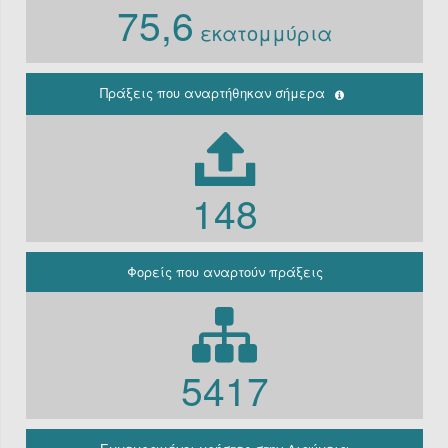
75,6
Ν. 3861/10
εκατομμύρια
Ιδρύματα
Περιφέρεια
(Παλαιά
κρατική)
Πράξεις που αναρτήθηκαν σήμερα
Μη
κερδοσκοπικές
εταιρείες
ΔΕΚΟ
148
Γραφείο
πρωθυπουργού
Γενική
Κυβέρνηση
Φορείς που αναρτούν πράξεις
Γενική
Γραμματεία
Φορείς που
εμπίπτουν στο
άρθρο 10 Β’
5417
Ν.3861/2010