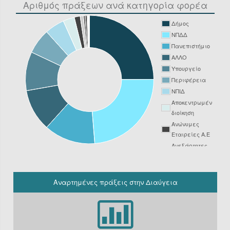
Αριθμός πράξεων ανά κατηγορία φορέα
Δήμος
ΝΠΔΔ
Πανεπιστήμιο
ΑΛΛΟ
Υπουργείο
Περιφέρεια
ΝΠΙΔ
Αποκεντρωμένη
διοίκηση
Ανώνυμες
Εταιρείες Α.Ε
Ανεξάρτητες
Αρχές
Νοσοκομείο
ΔΕΥΑ
Αναρτημένες πράξεις στην Διαύγεια
Δικαστήριο
Φορείς
Υπόχρεοι
ΚΗΜΔΗΣ εκτός