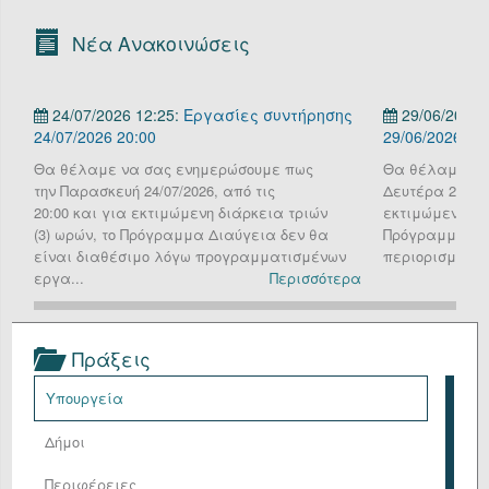
Οργανόγραμμα
Νέα Ανακοινώσεις
Υπηρεσίες
24/07/2026 12:25:
Εργασίες συντήρησης
29/06/2026 
Επικοινωνία/Υποστήριξη
24/07/2026 20:00
29/06/2026
Είσοδος
Θα θέλαμε να σας ενημερώσουμε πως
Θα θέλαμε να
την Παρασκευή 24/07/2026, από τις
Δευτέρα 29 Ιου
20:00 και για εκτιμώμενη διάρκεια τριών
εκτιμώμενη διά
(3) ωρών, το Πρόγραμμα Διαύγεια δεν θα
Πρόγραμμα Δια
είναι διαθέσιμο λόγω προγραμματισμένων
περιορισμένη λ
εργα...
Περισσότερα
Πράξεις
Υπουργεία
Δήμοι
Περιφέρειες