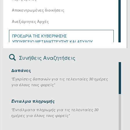
Αποκεντρωμένες διοικήσεις
Ανεξάρτητες Αρχές
ΠΡΟΕΔΡΙΑ ΤΗΣ ΚΥΒΕΡΝΗΣΗΣ
ΥΠΟΥΡΓΕΙΟ ΜΕΤΑΝΑΣΤΕΥΣΗΣ ΚΑΙ ΑΣΥΛΟΥ
ΥΠΟΥΡΓΕΙΟ ΑΓΡΟΤΙΚΗΣ ΑΝΑΠΤΥΞΗΣ ΚΑΙ ΤΡΟΦΙΜΩΝ
ΥΠΟΥΡΓΕΙΟ ΑΝΑΠΤΥΞΗΣ
Συνήθεις Αναζητήσεις
ΥΠΟΥΡΓΕΙΟ ΔΙΚΑΙΟΣΥΝΗΣ
ΥΠΟΥΡΓΕΙΟ ΕΘΝΙΚΗΣ ΑΜΥΝΑΣ
Δαπάνες
ΥΠΟΥΡΓΕΙΟ ΕΞΩΤΕΡΙΚΩΝ
ΥΠΟΥΡΓΕΙΟ ΕΡΓΑΣΙΑΣ ΚΑΙ ΚΟΙΝΩΝΙΚΗΣ ΑΣΦΑΛΙΣΗΣ
''Εγκρίσεις δαπανών για τις τελευταίες 30 ημέρες
ΥΠΟΥΡΓΕΙΟ ΕΣΩΤΕΡΙΚΩΝ
για όλους τους φορείς''
ΥΠΟΥΡΓΕΙΟ ΚΛΙΜΑΤΙΚΗΣ ΚΡΙΣΗΣ ΚΑΙ ΠΟΛΙΤΙΚΗΣ
ΠΡΟΣΤΑΣΙΑΣ
ΥΠΟΥΡΓΕΙΟ ΚΟΙΝΩΝΙΚΗΣ ΣΥΝΟΧΗΣ ΚΑΙ
Ένταλμα πληρωμής
ΟΙΚΟΓΕΝΕΙΑΣ
''Εντάλματα πληρωμής για τις τελευταίες 30
ΥΠΟΥΡΓΕΙΟ ΝΑΥΤΙΛΙΑΣ ΚΑΙ ΝΗΣΙΩΤΙΚΗΣ ΠΟΛΙΤΙΚΗΣ
ημέρες για όλους τους φορείς''
ΥΠΟΥΡΓΕΙΟ ΟΙΚΟΝΟΜΙΚΩΝ
ΥΠΟΥΡΓΕΙΟ ΠΑΙΔΕΙΑΣ, ΘΡΗΣΚΕΥΜΑΤΩΝ ΚΑΙ
ΑΘΛΗΤΙΣΜΟΥ