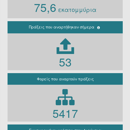
75,6
Ν. 3861/10
εκατομμύρια
Ιδρύματα
Περιφέρεια
(Παλαιά
κρατική)
Πράξεις που αναρτήθηκαν σήμερα
Μη
κερδοσκοπικές
εταιρείες
ΔΕΚΟ
53
Γραφείο
πρωθυπουργού
Γενική
Κυβέρνηση
Φορείς που αναρτούν πράξεις
Γενική
Γραμματεία
Φορείς που
εμπίπτουν στο
άρθρο 10 Β’
5417
Ν.3861/2010