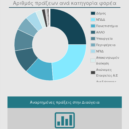
Αριθμός πράξεων ανά κατηγορία φορέα
Δήμος
ΝΠΔΔ
Πανεπιστήμιο
ΑΛΛΟ
Υπουργείο
Περιφέρεια
ΝΠΙΔ
Αποκεντρωμένη
διοίκηση
Ανώνυμες
Εταιρείες Α.Ε
Ανεξάρτητες
Αρχές
Νοσοκομείο
ΔΕΥΑ
Αναρτημένες πράξεις στην Διαύγεια
Δικαστήριο
Φορείς
Υπόχρεοι
ΚΗΜΔΗΣ εκτός