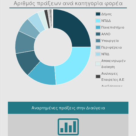
Αριθμός πράξεων ανά κατηγορία φορέα
Δήμος
ΝΠΔΔ
Πανεπιστήμιο
ΑΛΛΟ
Υπουργείο
Περιφέρεια
ΝΠΙΔ
Αποκεντρωμένη
διοίκηση
Ανώνυμες
Εταιρείες Α.Ε
Ανεξάρτητες
Αρχές
Νοσοκομείο
ΔΕΥΑ
Αναρτημένες πράξεις στην Διαύγεια
Δικαστήριο
Φορείς
Υπόχρεοι
ΚΗΜΔΗΣ εκτός