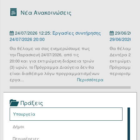
Οργανόγραμμα
Νέα Ανακοινώσεις
Υπηρεσίες
24/07/2026 12:25:
Εργασίες συντήρησης
29/06/2026 
Επικοινωνία/Υποστήριξη
24/07/2026 20:00
29/06/2026
Είσοδος
Θα θέλαμε να σας ενημερώσουμε πως
Θα θέλαμε να
την Παρασκευή 24/07/2026, από τις
Δευτέρα 29 Ιου
20:00 και για εκτιμώμενη διάρκεια τριών
εκτιμώμενη διά
(3) ωρών, το Πρόγραμμα Διαύγεια δεν θα
Πρόγραμμα Δια
είναι διαθέσιμο λόγω προγραμματισμένων
περιορισμένη λ
εργα...
Περισσότερα
Πράξεις
Υπουργεία
Δήμοι
Περιφέρειες