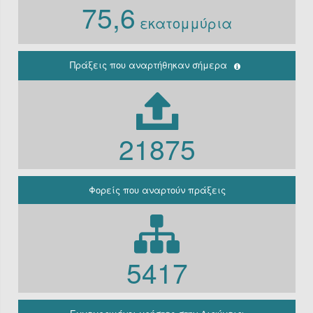
75,6
Ν. 3861/10
εκατομμύρια
Ιδρύματα
Περιφέρεια
(Παλαιά
κρατική)
Πράξεις που αναρτήθηκαν σήμερα
Μη
κερδοσκοπικές
εταιρείες
ΔΕΚΟ
21875
Γραφείο
πρωθυπουργού
Γενική
Κυβέρνηση
Φορείς που αναρτούν πράξεις
Γενική
Γραμματεία
Φορείς που
εμπίπτουν στο
άρθρο 10 Β’
5417
Ν.3861/2010