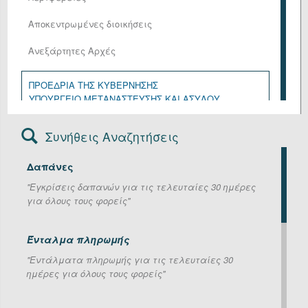
Αποκεντρωμένες διοικήσεις
Ανεξάρτητες Αρχές
ΠΡΟΕΔΡΙΑ ΤΗΣ ΚΥΒΕΡΝΗΣΗΣ
ΥΠΟΥΡΓΕΙΟ ΜΕΤΑΝΑΣΤΕΥΣΗΣ ΚΑΙ ΑΣΥΛΟΥ
ΥΠΟΥΡΓΕΙΟ ΑΓΡΟΤΙΚΗΣ ΑΝΑΠΤΥΞΗΣ ΚΑΙ ΤΡΟΦΙΜΩΝ
ΥΠΟΥΡΓΕΙΟ ΑΝΑΠΤΥΞΗΣ
Συνήθεις Αναζητήσεις
ΥΠΟΥΡΓΕΙΟ ΔΙΚΑΙΟΣΥΝΗΣ
ΥΠΟΥΡΓΕΙΟ ΕΘΝΙΚΗΣ ΑΜΥΝΑΣ
Δαπάνες
ΥΠΟΥΡΓΕΙΟ ΕΞΩΤΕΡΙΚΩΝ
ΥΠΟΥΡΓΕΙΟ ΕΡΓΑΣΙΑΣ ΚΑΙ ΚΟΙΝΩΝΙΚΗΣ ΑΣΦΑΛΙΣΗΣ
''Εγκρίσεις δαπανών για τις τελευταίες 30 ημέρες
ΥΠΟΥΡΓΕΙΟ ΕΣΩΤΕΡΙΚΩΝ
για όλους τους φορείς''
ΥΠΟΥΡΓΕΙΟ ΚΛΙΜΑΤΙΚΗΣ ΚΡΙΣΗΣ ΚΑΙ ΠΟΛΙΤΙΚΗΣ
ΠΡΟΣΤΑΣΙΑΣ
ΥΠΟΥΡΓΕΙΟ ΚΟΙΝΩΝΙΚΗΣ ΣΥΝΟΧΗΣ ΚΑΙ
Ένταλμα πληρωμής
ΟΙΚΟΓΕΝΕΙΑΣ
''Εντάλματα πληρωμής για τις τελευταίες 30
ΥΠΟΥΡΓΕΙΟ ΝΑΥΤΙΛΙΑΣ ΚΑΙ ΝΗΣΙΩΤΙΚΗΣ ΠΟΛΙΤΙΚΗΣ
ημέρες για όλους τους φορείς''
ΥΠΟΥΡΓΕΙΟ ΟΙΚΟΝΟΜΙΚΩΝ
ΥΠΟΥΡΓΕΙΟ ΠΑΙΔΕΙΑΣ, ΘΡΗΣΚΕΥΜΑΤΩΝ ΚΑΙ
ΑΘΛΗΤΙΣΜΟΥ