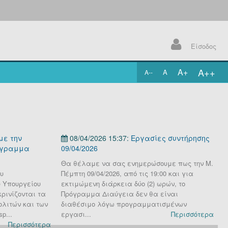
Είσοδος
A++
A+
A
A--
.
με την
08/04/2026 15:37:
Εργασίες συντήρησης
όγραμμα
09/04/2026
0
Θα θέλαμε να σας ενημερώσουμε πως την Μ.
Θ
υ
Πέμπτη 09/04/2026, από τις 19:00 και για
Π
 Υπουργείου
εκτιμώμενη διάρκεια δύο (2) ωρών, το
τ
ρινίζονται τα
Πρόγραμμα Διαύγεια δεν θα είναι
ω
ολιτών και των
διαθέσιμο λόγω προγραμματισμένων
μ
p...
εργασι...
Περισσότερα
Περισσότερα