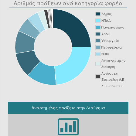
Αριθμός πράξεων ανά κατηγορία φορέα
Δήμος
ΝΠΔΔ
Πανεπιστήμιο
ΑΛΛΟ
Υπουργείο
Περιφέρεια
ΝΠΙΔ
Αποκεντρωμένη
διοίκηση
Ανώνυμες
Εταιρείες Α.Ε
Ανεξάρτητες
Αρχές
Νοσοκομείο
ΔΕΥΑ
Αναρτημένες πράξεις στην Διαύγεια
Δικαστήριο
Φορείς
Υπόχρεοι
ΚΗΜΔΗΣ εκτός