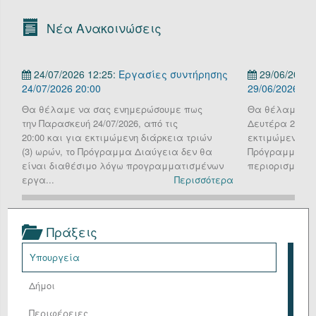
Οργανόγραμμα
Νέα Ανακοινώσεις
Υπηρεσίες
24/07/2026 12:25:
Εργασίες συντήρησης
29/06/2026 
Επικοινωνία/Υποστήριξη
24/07/2026 20:00
29/06/2026
Είσοδος
Θα θέλαμε να σας ενημερώσουμε πως
Θα θέλαμε να
την Παρασκευή 24/07/2026, από τις
Δευτέρα 29 Ιου
20:00 και για εκτιμώμενη διάρκεια τριών
εκτιμώμενη διά
(3) ωρών, το Πρόγραμμα Διαύγεια δεν θα
Πρόγραμμα Δια
είναι διαθέσιμο λόγω προγραμματισμένων
περιορισμένη λ
εργα...
Περισσότερα
Πράξεις
Υπουργεία
Δήμοι
Περιφέρειες