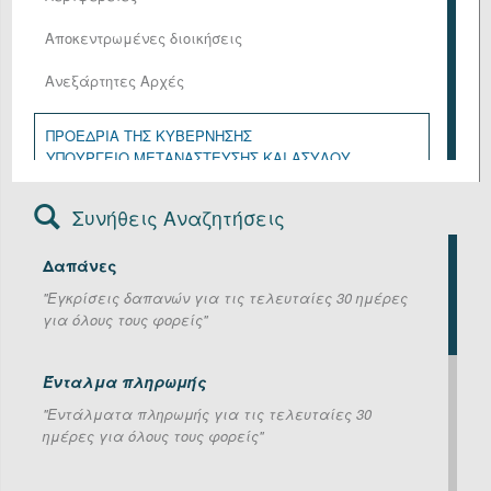
Αποκεντρωμένες διοικήσεις
Ανεξάρτητες Αρχές
ΠΡΟΕΔΡΙΑ ΤΗΣ ΚΥΒΕΡΝΗΣΗΣ
ΥΠΟΥΡΓΕΙΟ ΜΕΤΑΝΑΣΤΕΥΣΗΣ ΚΑΙ ΑΣΥΛΟΥ
ΥΠΟΥΡΓΕΙΟ ΑΓΡΟΤΙΚΗΣ ΑΝΑΠΤΥΞΗΣ ΚΑΙ ΤΡΟΦΙΜΩΝ
ΥΠΟΥΡΓΕΙΟ ΑΝΑΠΤΥΞΗΣ
Συνήθεις Αναζητήσεις
ΥΠΟΥΡΓΕΙΟ ΔΙΚΑΙΟΣΥΝΗΣ
ΥΠΟΥΡΓΕΙΟ ΕΘΝΙΚΗΣ ΑΜΥΝΑΣ
Δαπάνες
ΥΠΟΥΡΓΕΙΟ ΕΞΩΤΕΡΙΚΩΝ
ΥΠΟΥΡΓΕΙΟ ΕΡΓΑΣΙΑΣ ΚΑΙ ΚΟΙΝΩΝΙΚΗΣ ΑΣΦΑΛΙΣΗΣ
''Εγκρίσεις δαπανών για τις τελευταίες 30 ημέρες
ΥΠΟΥΡΓΕΙΟ ΕΣΩΤΕΡΙΚΩΝ
για όλους τους φορείς''
ΥΠΟΥΡΓΕΙΟ ΚΛΙΜΑΤΙΚΗΣ ΚΡΙΣΗΣ ΚΑΙ ΠΟΛΙΤΙΚΗΣ
ΠΡΟΣΤΑΣΙΑΣ
ΥΠΟΥΡΓΕΙΟ ΚΟΙΝΩΝΙΚΗΣ ΣΥΝΟΧΗΣ ΚΑΙ
Ένταλμα πληρωμής
ΟΙΚΟΓΕΝΕΙΑΣ
''Εντάλματα πληρωμής για τις τελευταίες 30
ΥΠΟΥΡΓΕΙΟ ΝΑΥΤΙΛΙΑΣ ΚΑΙ ΝΗΣΙΩΤΙΚΗΣ ΠΟΛΙΤΙΚΗΣ
ημέρες για όλους τους φορείς''
ΥΠΟΥΡΓΕΙΟ ΟΙΚΟΝΟΜΙΚΩΝ
ΥΠΟΥΡΓΕΙΟ ΠΑΙΔΕΙΑΣ, ΘΡΗΣΚΕΥΜΑΤΩΝ ΚΑΙ
ΑΘΛΗΤΙΣΜΟΥ