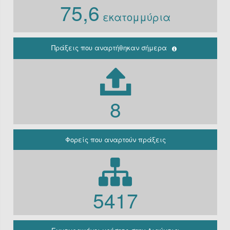
75,6
Ν. 3861/10
εκατομμύρια
Ιδρύματα
Περιφέρεια
(Παλαιά
κρατική)
Πράξεις που αναρτήθηκαν σήμερα
Μη
κερδοσκοπικές
εταιρείες
ΔΕΚΟ
8
Γραφείο
πρωθυπουργού
Γενική
Κυβέρνηση
Φορείς που αναρτούν πράξεις
Γενική
Γραμματεία
Φορείς που
εμπίπτουν στο
άρθρο 10 Β’
5417
Ν.3861/2010